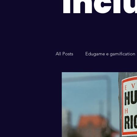
Incl
All Posts
Edugame e gamification
Questioni di genere
Diversit