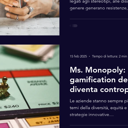
legati agli stereotipi, alle di
genere generano resistenze, t
noia. Ma cosa succederebbe 
gioco? “Solo Risposte Sbagli
affronta il tema del genere 
ironico, provocatorio e coinvolgente. 
ludica che mette in discuss
stimola il pensiero critico e c
15 feb 2025
Tempo di lettura: 2 min
Ms. Monopoly: 
gamification del
diventa contro
semplifica trop
Le aziende stanno sempre più
gap
temi della diversità, equità e
strategie innovative....