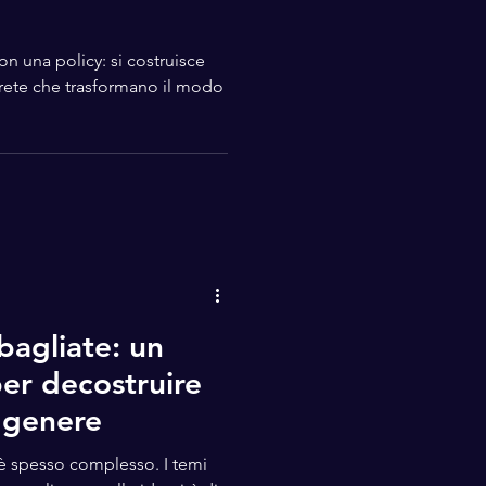
n una policy: si costruisce
rete che trasformano il modo
bagliate: un
per decostruire
i genere
 è spesso complesso. I temi