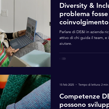
Diversity & Inclu
problema fosse 
coinvolgimento 
team?
Parlare di DE&I in azienda r
attivo di chi guida il team, 
aiutare.
15 feb 2025
Tempo di lettura: 2 min
Competenze DEI
possono svilupp