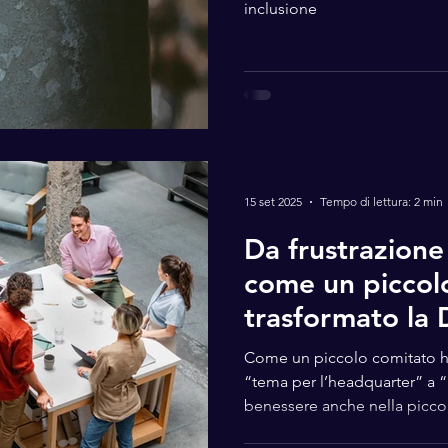
inclusione
15 set 2025
Tempo di lettura: 2 min
Da frustrazione
come un piccol
trasformato la
per l’headquart
Come un piccolo comitato ha
che migliora il
“tema per l’headquarter” a “r
benessere anche nella piccola
aziendale anche