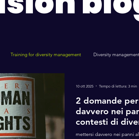
usion blo
Training for diversity management
Diversity managemen
y e Inclusion mentoring
benessere aziendale
10 ott 2025
Tempo di lettura: 3 min
2 domande per 
davvero nei pann
contesti di dive
inclusione
mettersi davvero nei panni alt