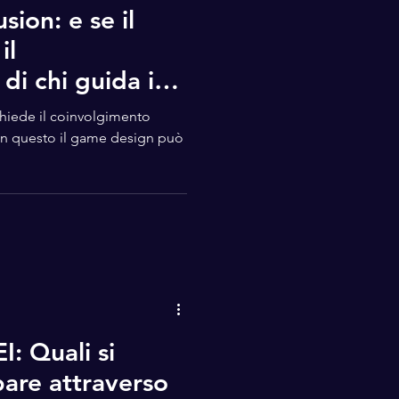
sion: e se il
il
di chi guida i
ichiede il coinvolgimento
e in questo il game design può
: Quali si
are attraverso