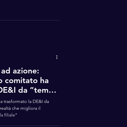
 ad azione:
o comitato ha
 DE&I da “tema
er” a “realtà
 trasformato la DE&I da
 benessere
ealtà che migliora il
 filiale”
 nella piccola