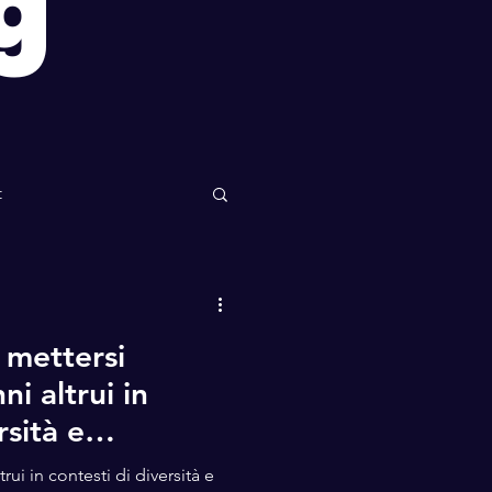
g
t
mettersi
i altrui in
rsità e
rui in contesti di diversità e