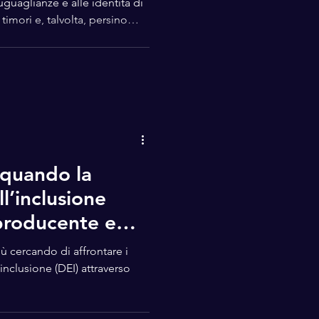
suguaglianze e alle identità di
imori e, talvolta, persino
se lo facessimo attraverso un
ate” è un gioco di carte che
e degli stereotipi in modo
Un'esperienza
ione le credenze comuni,
quando la
l’inclusione
producente e
po il gender pay
 cercando di affrontare i
 inclusione (DEI) attraverso