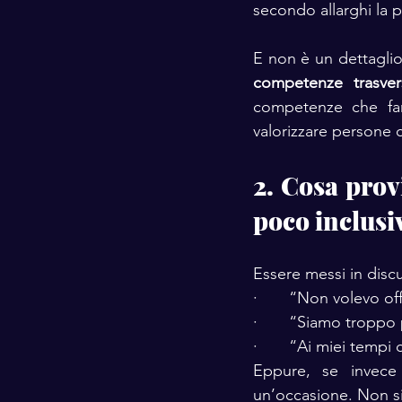
secondo allarghi la pr
competenze trasvers
competenze che fan
valorizzare persone 
2. Cosa prov
poco inclusi
Essere messi in discu
·       “Non volevo o
·       “Siamo troppo
·       “Ai miei temp
Eppure, se invece
un’occasione. Non si