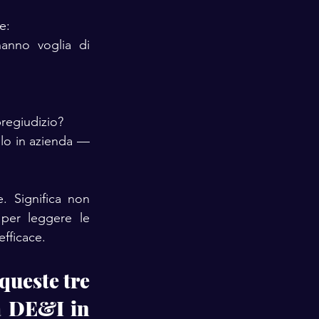
e:
anno voglia di 
regiudizio?
lo in azienda — 
. Significa non 
per leggere le 
efficace.
ueste tre 
 DE&I in 