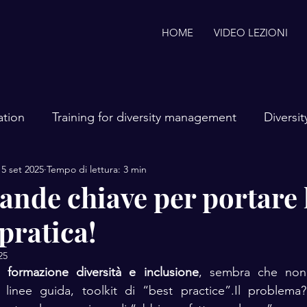
HOME
VIDEO LEZIONI
ation
Training for diversity management
Diversi
15 set 2025
Tempo di lettura: 3 min
ersity e Inclusion mentoring
benessere aziendale
ande chiave per portare 
pratica!
25
i 
formazione diversità e inclusione
, sembra che non 
t, linee guida, toolkit di “best practice”.Il problema