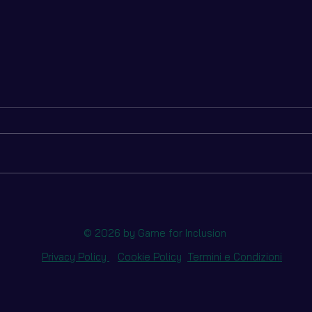
Un gioco sugli stereotipi per
2 do
fare inclusione in azienda:
davve
streghe!
conte
© 2026 by Game for Inclusion
incl
Privacy Policy
Cookie Policy
Termini e Condizioni