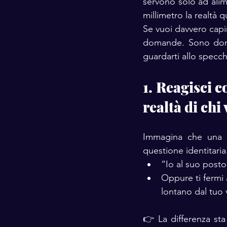
servono solo ad alim
millimetro la realtà 
Se vuoi davvero capir
domande. Sono doma
guardarti allo specch
1. Reagisci c
realtà di chi 
Immagina che una pe
questione identitaria
“Io al suo posto
Oppure ti fermi 
lontano dal tuo 
👉 La differenza sta 