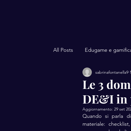
All Posts
Edugame e gamific
sabrinafontanella9
Questioni di genere
Div
Le 3 dom
DE&I in 
Aggiornamento:
29 set 20
Quando si parla d
materiale: checklis