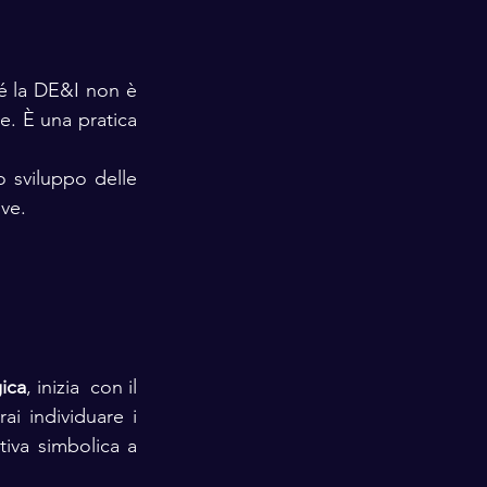
é la DE&I non è 
e. È una pratica 
 e per lo sviluppo delle 
ve.
gica
, inizia 
 con il 
rai individuare i 
iva simbolica a 