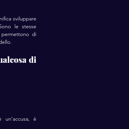
E non è un dettaglio da poco: imparare a sospendere il proprio giudizio significa sviluppare 
ono le stesse 
 permettono di 
dello.
alcosa di 
 un’accusa, è 