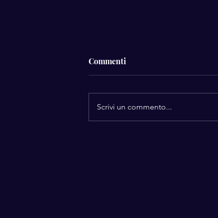
Commenti
Scrivi un commento...
Violenza di genere attraverso
il game-based learning:
questo non è un gioco
innocuo!