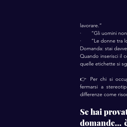
lavorare.”
·       “Gli uomini n
·       “Le donne tra
Domanda: stai davve
Quando inserisci il 
quelle etichette si 
👉 Per chi si occu
fermarsi a stereoti
differenze come riso
Se hai prova
domande… è 