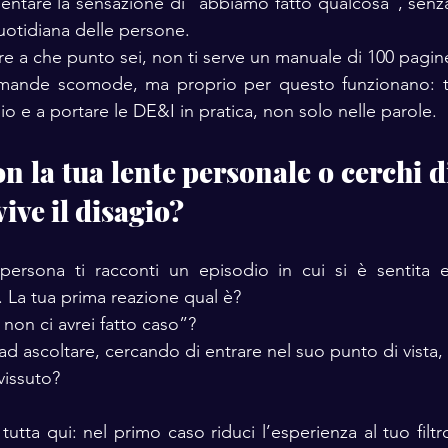
entare la sensazione di “abbiamo fatto qualcosa”, senza
quotidiana delle persone.
e a che punto sei, non ti serve un manuale di 100 pagine
nde scomode, ma proprio per questo funzionano: ti 
io e a portare le DE&I in pratica, non solo nelle parole.
on la tua lente personale o cerchi di
vive il disagio?
rsona ti racconti un episodio in cui si è sentita e
. La tua prima reazione qual è?
 non ci avrei fatto caso”?
ad ascoltare, cercando di entrare nel suo punto di vista,
vissuto?
tutta qui: nel primo caso riduci l’esperienza al tuo filtr