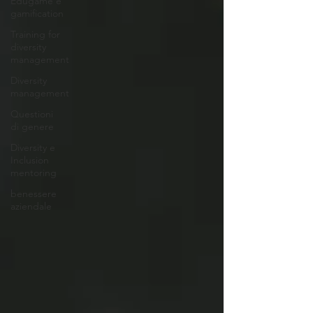
Edugame e
gamification
Training for
diversity
management
Diversity
management
Questioni
di genere
Diversity e
Inclusion
mentoring
benessere
aziendale