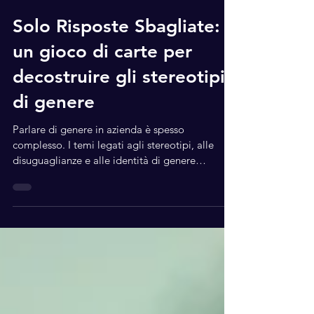
15 feb 2025
Tempo di lettura: 2 min
Solo Risposte Sbagliate:
un gioco di carte per
decostruire gli stereotipi
di genere
Parlare di genere in azienda è spesso
complesso. I temi legati agli stereotipi, alle
disuguaglianze e alle identità di genere
generano resistenze, timori e, talvolta, persino
noia. Ma cosa succederebbe se lo facessimo
attraverso un gioco? “Solo Risposte Sbagliate”
è un gioco di carte che affronta il tema del
genere e degli stereotipi in modo ironico,
provocatorio e coinvolgente. Un'esperienza
ludica che mette in discussione le credenze
comuni, stimola il pensiero critico e c