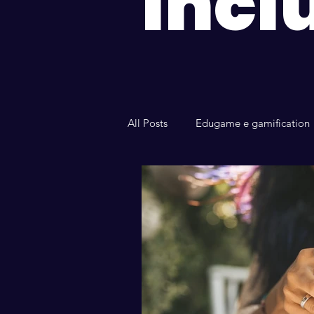
Incl
All Posts
Edugame e gamification
Questioni di genere
Diversit