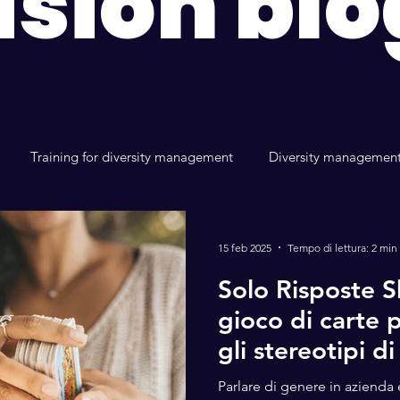
usion blo
Training for diversity management
Diversity managemen
y e Inclusion mentoring
benessere aziendale
15 feb 2025
Tempo di lettura: 2 min
Solo Risposte S
gioco di carte 
gli stereotipi d
Parlare di genere in azienda