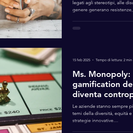
legati agli stereotipi, alle di
genere generano resistenze, t
noia. Ma cosa succederebbe 
gioco? “Solo Risposte Sbagli
affronta il tema del genere 
ironico, provocatorio e coinvolgente. 
ludica che mette in discuss
stimola il pensiero critico e c
15 feb 2025
Tempo di lettura: 2 min
Ms. Monopoly: 
gamification del
diventa contro
semplifica trop
Le aziende stanno sempre più
gap
temi della diversità, equità e
strategie innovative....