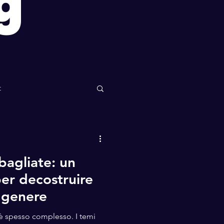
g
t
bagliate: un
per decostruire
i genere
 è spesso complesso. I temi