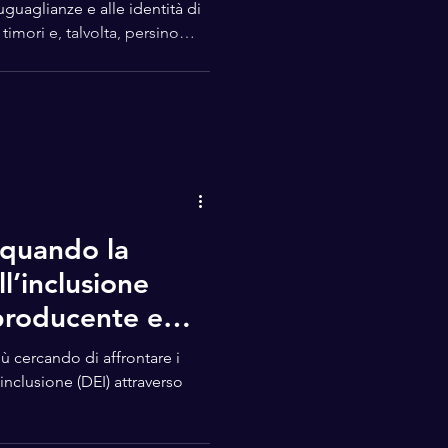
suguaglianze e alle identità di
imori e, talvolta, persino
se lo facessimo attraverso un
ate” è un gioco di carte che
e degli stereotipi in modo
Un'esperienza
ione le credenze comuni,
quando la
l’inclusione
producente e
po il gender pay
 cercando di affrontare i
 inclusione (DEI) attraverso